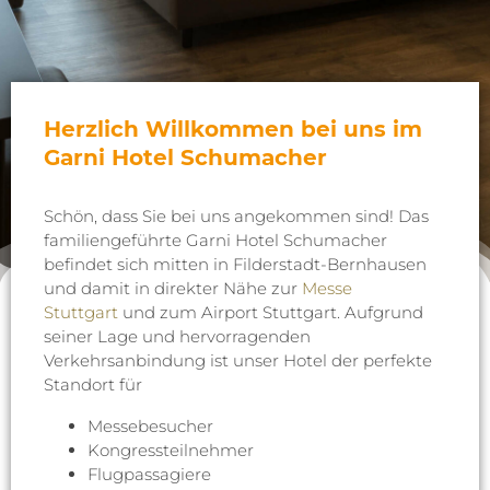
Herzlich Willkommen bei uns im
Garni Hotel Schumacher
Schön, dass Sie bei uns angekommen sind! Das
familiengeführte Garni Hotel Schumacher
befindet sich mitten in Filderstadt-Bernhausen
und damit in direkter Nähe zur
Messe
Stuttgart
und zum Airport Stuttgart. Aufgrund
seiner Lage und hervorragenden
Verkehrsanbindung ist unser Hotel der perfekte
Standort für
Messebesucher
Kongressteilnehmer
Flugpassagiere